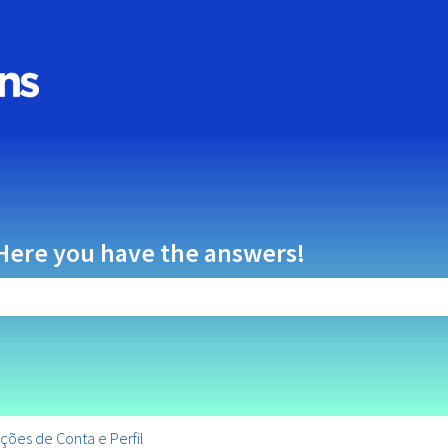
u para traduções
Here you have the answers!
o de pesquisa está vazio.
ções de Conta e Perfil